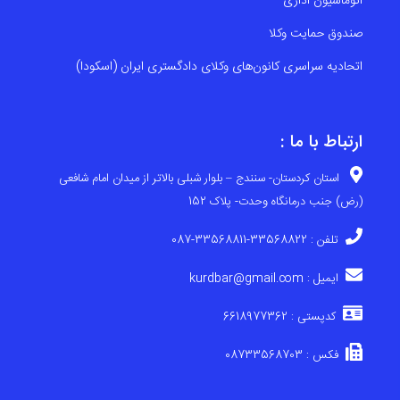
اتوماسیون اداری
صندوق حمایت وکلا
اتحادیه سراسری کانون‌های وکلای دادگستری ایران (اسکودا)
ارتباط با ما :
استان کردستان- سنندج – بلوار شبلی بالاتر از میدان امام شافعی
(رض) جنب درمانگاه وحدت- پلاک 152
تلفن : 33568822-33568811-087
ایمیل : kurdbar@gmail.com
کدپستی : 6618977362
فکس : 08733568703